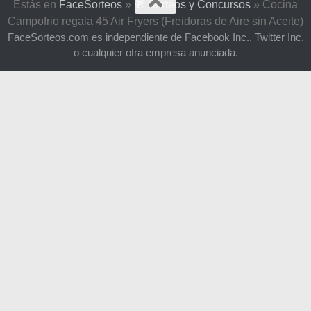
Estás en
FaceSorteos
»
🎁 Sorteos y Concursos
»
Cocina
Campofrio regala 45 Air Fryers (Freidoras de Aire sin Aceite)
FaceSorteos.com es independiente de Facebook Inc., Twitter Inc.
o cualquier otra empresa anunciada.