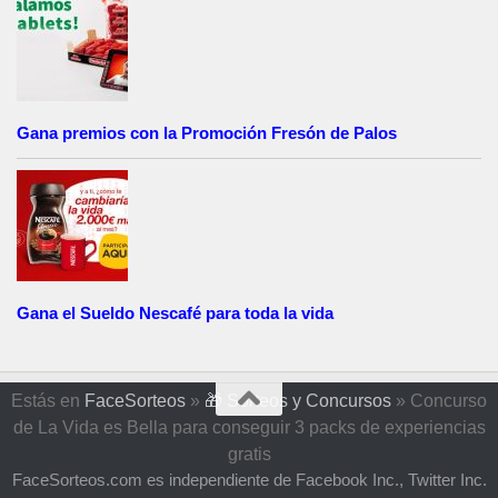
Gana premios con la Promoción Fresón de Palos
Gana el Sueldo Nescafé para toda la vida
Estás en
FaceSorteos
»
🎁 Sorteos y Concursos
»
Concurso
de La Vida es Bella para conseguir 3 packs de experiencias
gratis
FaceSorteos.com es independiente de Facebook Inc., Twitter Inc.