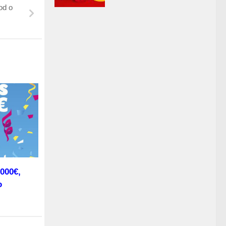
od o
000€,
o