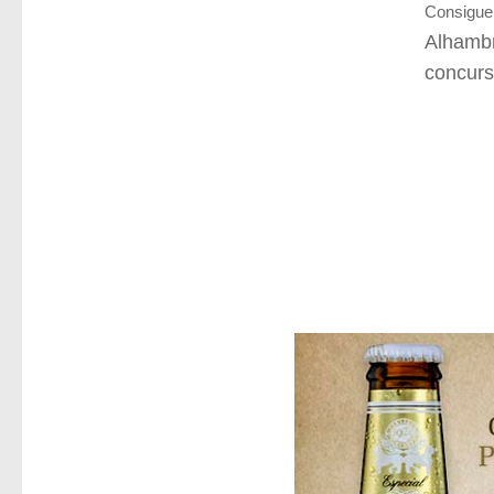
Consigu
Alhambr
concurs