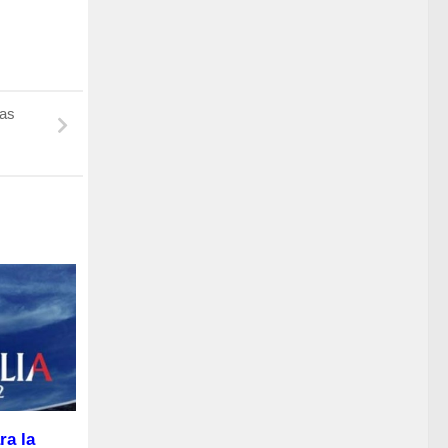
das
ra la