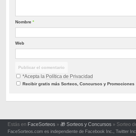
Nombre
*
Web
*Acepta la
Política de Privacidad
Recibir gratis más Sorteos, Concursos y Promociones 
Estás en
FaceSorteos
»
🎁 Sorteos y Concursos
»
Sorteo d
FaceSorteos.com es independiente de Facebook Inc., Twitter Inc