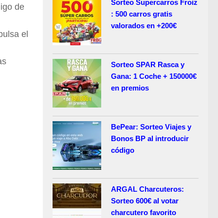
Sorteo Supercarros Froiz
digo de
: 500 carros gratis
valorados en +200€
ulsa el
as
Sorteo SPAR Rasca y
Gana: 1 Coche + 150000€
en premios
BePear: Sorteo Viajes y
Bonos BP al introducir
código
ARGAL Charcuteros:
Sorteo 600€ al votar
charcutero favorito