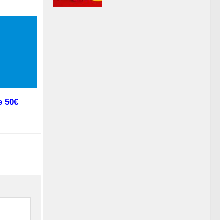
e 50€