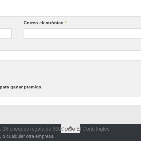
Correo electrónico
*
para ganar premios.
e 16 cheques regalo de 300€ para El Corte Inglés
. o cualquier otra empresa