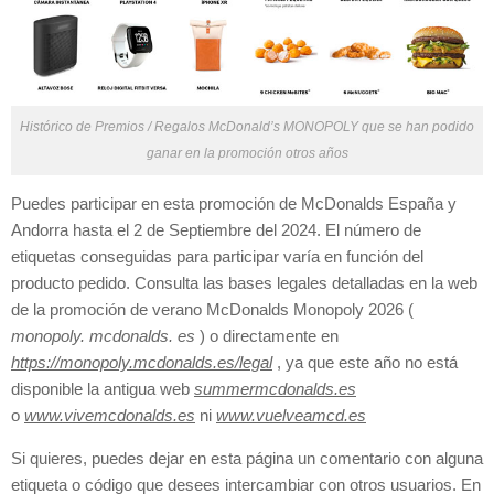
Histórico de Premios / Regalos McDonald’s MONOPOLY que se han podido
ganar en la promoción otros años
Puedes participar en esta promoción de McDonalds España y
Andorra hasta el 2 de Septiembre del 2024. El número de
etiquetas conseguidas para participar varía en función del
producto pedido. Consulta las bases legales detalladas en la web
de la promoción de verano McDonalds Monopoly 2026 (
monopoly. mcdonalds. es
) o directamente en
https://monopoly.mcdonalds.es/legal
, ya que este año no está
disponible la antigua web
summermcdonalds.es
o
www.vivemcdonalds.es
ni
www.vuelveamcd.es
Si quieres, puedes dejar en esta página un comentario con alguna
etiqueta o código que desees intercambiar con otros usuarios. En