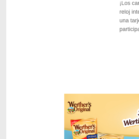
¡Los ca
reloj in
una tar
partici