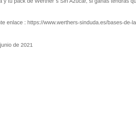
 y tu pack de Werther´s Sin Azúcar, si ganas tendrás qu
te enlace : https://www.werthers-sinduda.es/bases-de-la
 junio de 2021